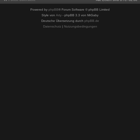
Powered by
phpBB
® Forum Software © phpBB Limited
Style von
Arty
- phpBB 3.3 von MrGaby
Deutsche Übersetzung durch
phpBB.de
Datenschutz
|
Nutzungsbedingungen