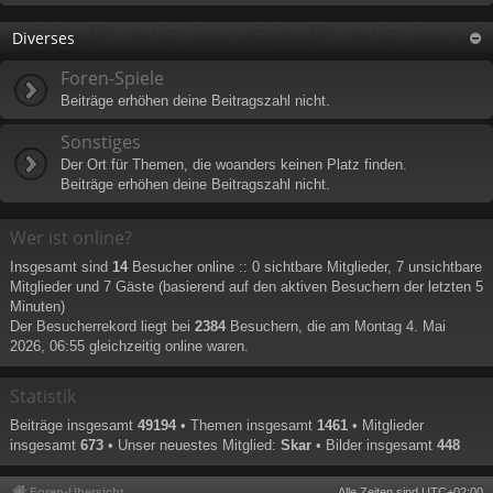
Diverses
Foren-Spiele
Beiträge erhöhen deine Beitragszahl nicht.
Sonstiges
Der Ort für Themen, die woanders keinen Platz finden.
Beiträge erhöhen deine Beitragszahl nicht.
Wer ist online?
Insgesamt sind
14
Besucher online :: 0 sichtbare Mitglieder, 7 unsichtbare
Mitglieder und 7 Gäste (basierend auf den aktiven Besuchern der letzten 5
Minuten)
Der Besucherrekord liegt bei
2384
Besuchern, die am Montag 4. Mai
2026, 06:55 gleichzeitig online waren.
Statistik
Beiträge insgesamt
49194
• Themen insgesamt
1461
• Mitglieder
insgesamt
673
• Unser neuestes Mitglied:
Skar
• Bilder insgesamt
448
Foren-Übersicht
Alle Zeiten sind
UTC+02:00